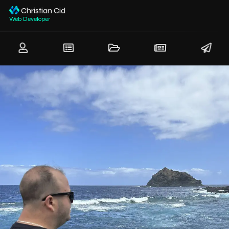
Christian Cid
W