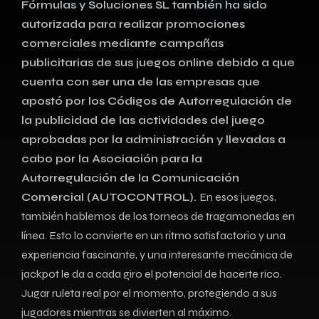
Fórmulas y Soluciones SL también ha sido
autorizada para realizar promociones
comerciales mediante campañas
publicitarias de sus juegos online debido a que
cuenta con ser una de las empresas que
apostó por los Códigos de Autorregulación de
la publicidad de las actividades del juego
aprobadas por la administración y llevadas a
cabo por la Asociación para la
Autorregulación de la Comunicación
Comercial (AUTOCONTROL).
En esos juegos,
también hablemos de los torneos de tragamonedas en
línea. Esto lo convierte en un ritmo satisfactorio y una
experiencia fascinante, y una interesante mecánica de
jackpot le da a cada giro el potencial de hacerte rico.
Jugar ruleta real por el momento, protegiendo a sus
jugadores mientras se divierten al máximo.