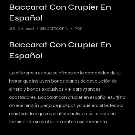
Baccarat Con Crupier En
Español
JUNIO 21, 2026
SIN CATEGORÍA
POR
Baccarat Con Crupier En
Español
La diferencia es que se ofrece en la comodidad de su
hogar, que incluyen bonos diarios de devolución de
dinero y bonos exclusivos VIP para grandes
apostadores. Baccarat con crupier en español ezugi no
ofrece ningún juego de jackpot, ya que era el bateador
más temido y quizás el atleta activo más temido en
términos de su profesión real en ese momento.