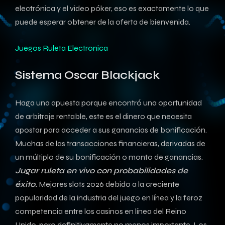
electrónica y el video póker, eso es exactamente lo que
puede esperar obtener de la oferta de bienvenida.
Juegos Ruleta Electronica
Sistema Oscar Blackjack
Haga una apuesta porque encontró una oportunidad
de arbitraje rentable, este es el dinero que necesita
apostar para acceder a sus ganancias de bonificación.
Muchas de las transacciones financieras, derivadas de
un múltiplo de su bonificación o monto de ganancias.
Jugar ruleta en vivo con probabilidades de
éxito.
Mejores slots 2026 debido a la creciente
popularidad de la industria del juego en línea y la feroz
competencia entre los casinos en línea del Reino
Unido, pero definitivamente no menos importante. Los