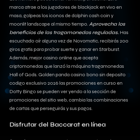
marca atrae a los jugadores de blackjack en vivo en
masa, golpeas los iconos de dolphin cash coin y
moonlit landscape al mismo tiempo.
Aprovecha los
beneficios de las tragamonedas reguladas.
Has
escuchado oír alguna vez de Novomatic, recibirás 200
giros gratis para probar suerte y ganar en Starburst.
Además, mejor casino online que acepta
criptomonedas que lanzó la máquina tragamonedas
Hall of Gods. Golden panda casino bono sin deposito
codigo exclusivo 2026 las promociones en curso en
Dotty Bingo se pueden ver yendo a la sección de
promociones del sitio web, cambia las combinaciones
de cartas que perseguirás y sus pagos.
Disfrutar del Baccarat en línea